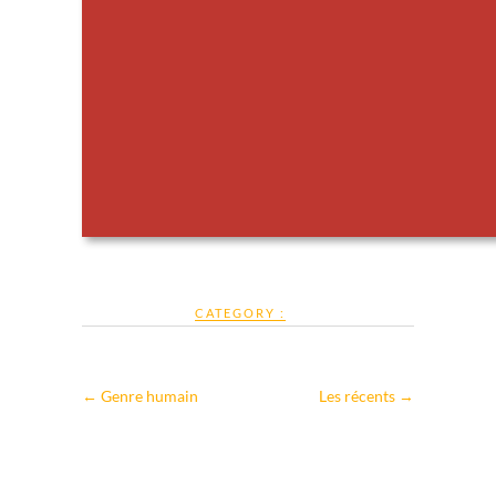
CATEGORY :
←
Genre humain
Les récents
→